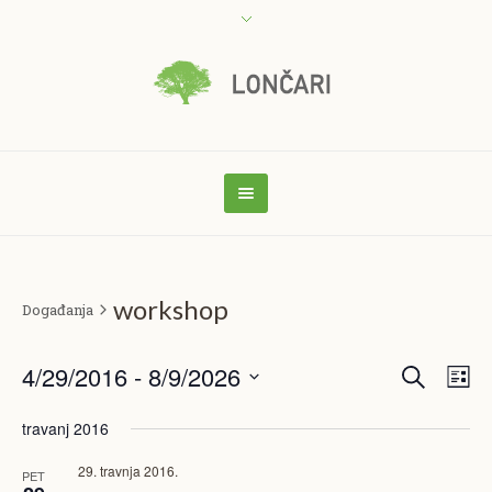
workshop
Događanja
Traži
4/29/2016
 - 
8/9/2026
Događan
Dog
Pop
nav
pretrag
Odaberite
travanj 2016
datum.
pog
i
29. travnja 2016.
PET
navigac