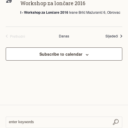
29
Workshop za lončare 2016
pregled
I - Workshop za Lončare 2016
Ivane Brlić Mažuranić 6, Obrovac
Događ
Danas
Sljedeći
Prethodni
Događanja
Subscribe to calendar