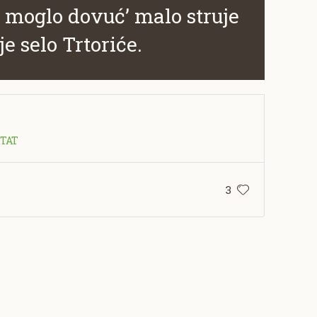
e moglo dovuć’ malo struje
e selo Trtoriće.
ITAT
3