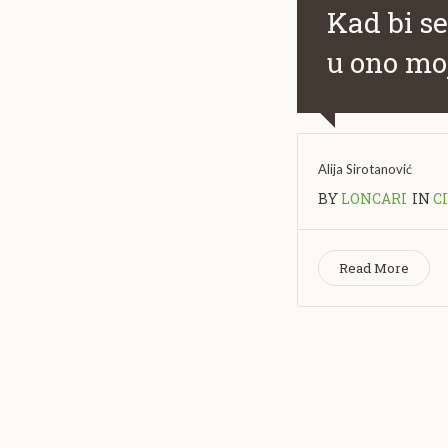
Kad bi s
u ono moj
Alija Sirotanović
BY
LONCARI
IN
C
Read More