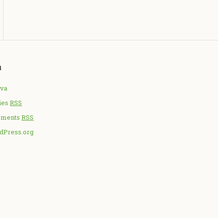
a
ava
ies
RSS
ments
RSS
dPress.org