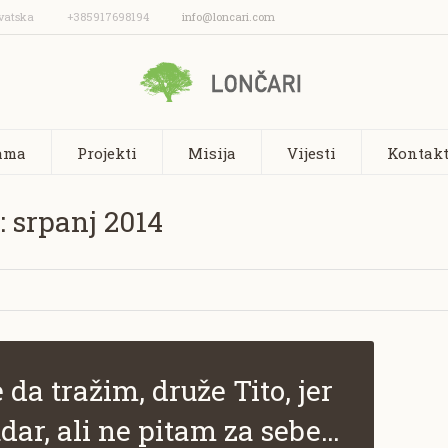
vatska
+385917698194
info@loncari.com
ama
Projekti
Misija
Vijesti
Kontakt
 srpanj 2014
 da tražim, druže Tito, jer
dar, ali ne pitam za sebe…