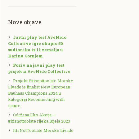
Nove objave
Javni play test AveNido
Collective igre okupio 50
sudionika iz 11 zemalja u
Karinu Gornjem
Poziv na javni play test
projekta AveNido Collective
Projekt #itisnottoolate Morske
Livade je finalist New European
Bauhaus Champions 2024 u
kategoriji Reconnecting with
nature.
Održana Eko Akcija –
#itisnottoolate rijeka Bijela 2023
ItIsNotTooLate Morske Livade