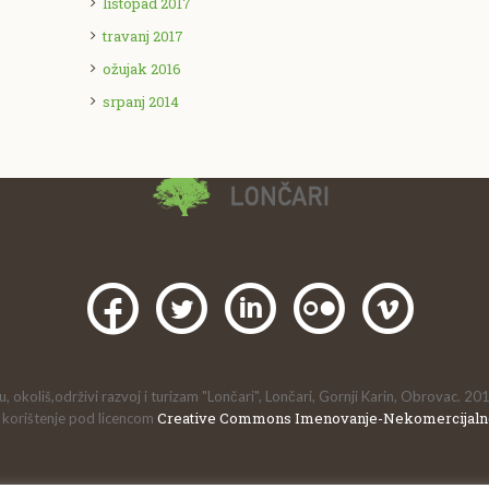
listopad 2017
travanj 2017
ožujak 2016
srpanj 2014
, okoliš,održivi razvoj i turizam "Lončari", Lončari, Gornji Karin, Obrovac. 20
Creative Commons Imenovanje-Nekomercijaln
 korištenje pod licencom