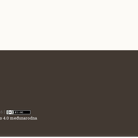
16 |
o 4.0 međunarodna
.