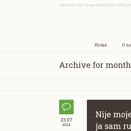
Lončari 10, Selo Lončari, Gornji Karin
,
23452
,
Hr
Home
O n
Archive for month:
Nije moje
23.07
ja sam ru
2014