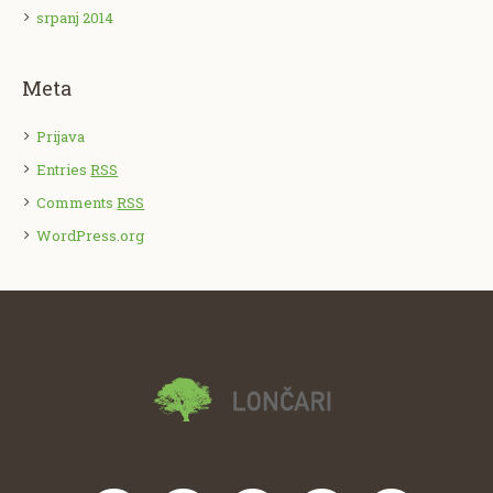
srpanj 2014
Meta
Prijava
Entries
RSS
Comments
RSS
WordPress.org