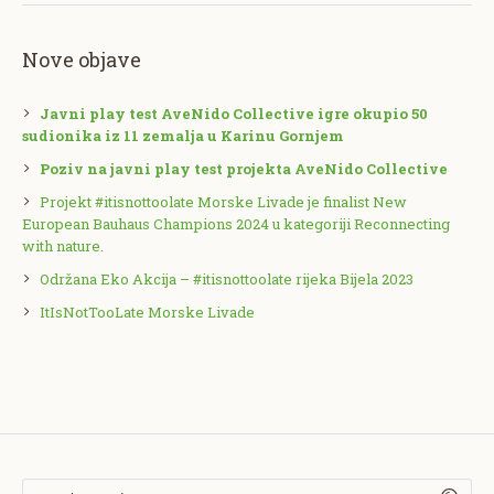
Nove objave
Javni play test AveNido Collective igre okupio 50
sudionika iz 11 zemalja u Karinu Gornjem
Poziv na javni play test projekta AveNido Collective
Projekt #itisnottoolate Morske Livade je finalist New
European Bauhaus Champions 2024 u kategoriji Reconnecting
with nature.
Održana Eko Akcija – #itisnottoolate rijeka Bijela 2023
ItIsNotTooLate Morske Livade