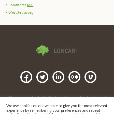
Comments
RSS
WordPress.org
Udruga za prirodu, okoliš,održivi razvoj i turizam "Lončari", Lončari,
Gornji Karin, Obrovac. 2016 |
We use cookies on our website to give you the most relevant
Creative Commons
Ovo djelo je dano na korištenje pod licencom
experience by remembering your preferences and repeat
Imenovanje-Nekomercijalno 4.0 međunarodna
.