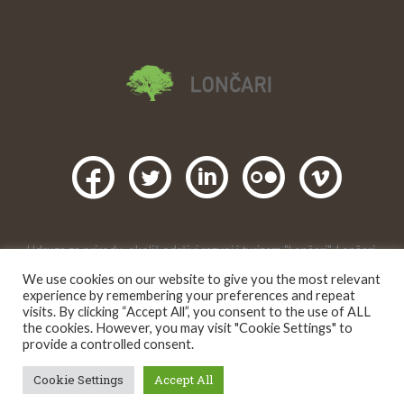
Udruga za prirodu, okoliš,održivi razvoj i turizam "Lončari", Lončari,
Gornji Karin, Obrovac. 2016 |
We use cookies on our website to give you the most relevant
Creative Commons
Ovo djelo je dano na korištenje pod licencom
experience by remembering your preferences and repeat
Imenovanje-Nekomercijalno 4.0 međunarodna
.
visits. By clicking “Accept All”, you consent to the use of ALL
the cookies. However, you may visit "Cookie Settings" to
provide a controlled consent.
Cookie Settings
Accept All