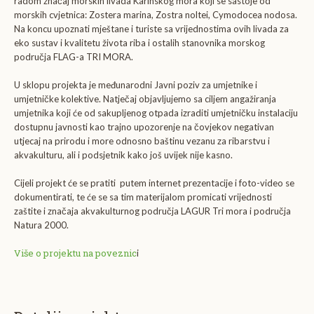
radom značaj morskih livada Karinskog mora koji se sastoje od
morskih cvjetnica: Zostera marina, Zostra noltei, Cymodocea nodosa.
Na koncu upoznati mještane i turiste sa vrijednostima ovih livada za
eko sustav i kvalitetu života riba i ostalih stanovnika morskog
područja FLAG-a TRI MORA.
U sklopu projekta je međunarodni Javni poziv za umjetnike i
umjetničke kolektive. Natječaj objavljujemo sa ciljem angažiranja
umjetnika koji će od sakupljenog otpada izraditi umjetničku instalaciju
dostupnu javnosti kao trajno upozorenje na čovjekov negativan
utjecaj na prirodu i more odnosno baštinu vezanu za ribarstvu i
akvakulturu, ali i podsjetnik kako još uvijek nije kasno.
Cijeli projekt će se pratiti putem internet prezentacije i foto-video se
dokumentirati, te će se sa tim materijalom promicati vrijednosti
zaštite i značaja akvakulturnog područja LAGUR Tri mora i područja
Natura 2000.
Više o projektu na poveznic
i