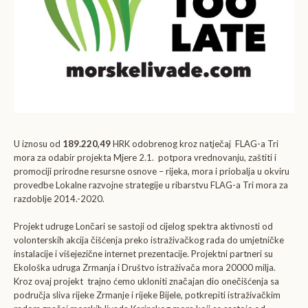
U iznosu od
189.220,49
HRK odobrenog kroz natječaj FLAG-a Tri
mora za odabir projekta Mjere 2.1. potpora vrednovanju, zaštiti i
promociji prirodne resursne osnove – rijeka, mora i priobalja u okviru
provedbe Lokalne razvojne strategije u ribarstvu FLAG-a Tri mora za
razdoblje 2014.-2020.
Projekt udruge Lončari se sastoji od cijelog spektra aktivnosti od
volonterskih akcija čišćenja preko istraživačkog rada do umjetničke
instalacije i višejezične internet prezentacije. Projektni partneri su
Ekološka udruga Zrmanja i Društvo istraživača mora 20000 milja.
Kroz ovaj projekt trajno ćemo ukloniti značajan dio onečišćenja sa
područja sliva rijeke Zrmanje i rijeke Bijele, potkrepiti istraživačkim