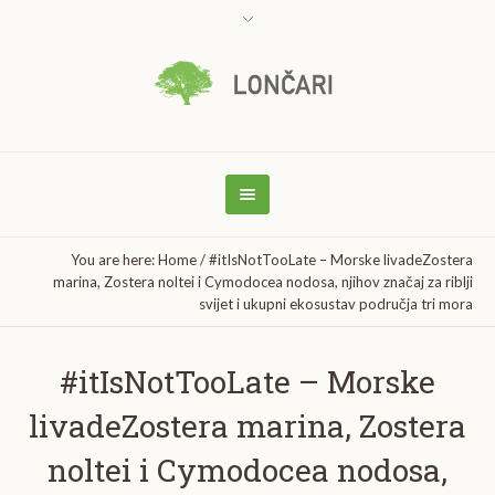
You are here:
Home
/
#itIsNotTooLate – Morske livadeZostera
marina, Zostera noltei i Cymodocea nodosa, njihov značaj za riblji
svijet i ukupni ekosustav područja tri mora
#itIsNotTooLate – Morske
livadeZostera marina, Zostera
noltei i Cymodocea nodosa,