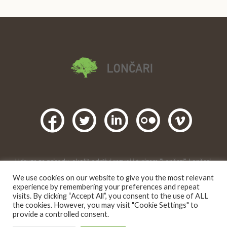
Udruga za prirodu, okoliš,održivi razvoj i turizam "Lončari", Lončari,
Gornji Karin, Obrovac. 2016 |
We use cookies on our website to give you the most relevant
Creative Commons
Ovo djelo je dano na korištenje pod licencom
experience by remembering your preferences and repeat
Imenovanje-Nekomercijalno 4.0 međunarodna
.
visits. By clicking “Accept All”, you consent to the use of ALL
the cookies. However, you may visit "Cookie Settings" to
provide a controlled consent.